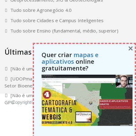
Tudo sobre Agronegócio 4.0
Tudo sobre Cidades e Campus Inteligentes
Tudo sobre Ensino (fundamental, médio, superior)
×
Últimas atualizações
Quer criar
mapas e
aplicativos
online
gratuitamente?
[Não é um Tutorial]pyGeoSampa LiDAR
[UDOPmaps]A Plataforma de Inteligência Geográfica do
Setor Bioenergético
[Não é um Tutorial]Classificação Deep Learning: CPU vs
GPU
Copyright© 2000-2024 Abimael Cereda Junior | Todos os
direitos reservados.