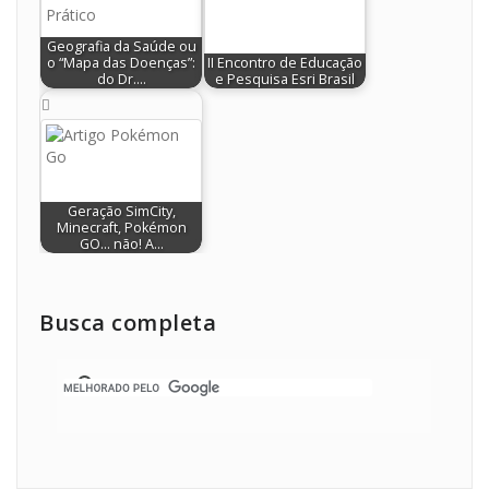
Geografia da Saúde ou
o “Mapa das Doenças”:
II Encontro de Educação
do Dr.…
e Pesquisa Esri Brasil
Geração SimCity,
Minecraft, Pokémon
GO… não! A…
Busca completa