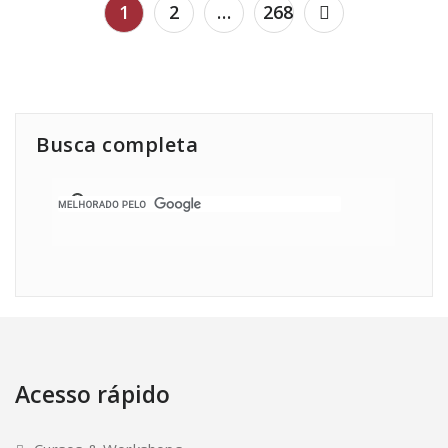
Paginação
1
2
…
268
de
posts
Busca completa
Acesso rápido