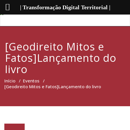
| Transformação Digital Territorial |
[Geodireito Mitos e
Fatos]Lançamento do
livro
Início
/
Eventos
/
[Geodireito Mitos e Fatos]Lançamento do livro