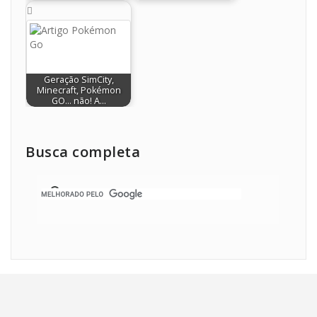
Geração SimCity,
Minecraft, Pokémon
GO… não! A…
Busca completa