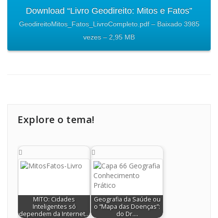
Download “Livro Geodireito: Mitos e Fatos”
GeodireitoMitos_Fatos_LivroCompleto.pdf – Baixado 3985
vezes – 2,95 MB
Explore o tema!
MITO: Cidades
Geografia da Saúde ou
Inteligentes só
o “Mapa das Doenças”:
dependem da Internet…
do Dr.…