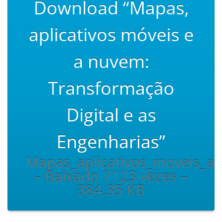
Download “Mapas,
aplicativos móveis e
a nuvem:
Transformação
Digital e as
Engenharias”
Mapas_aplicativos_moveis_a
– Baixado 7123 vezes –
384,35 KB