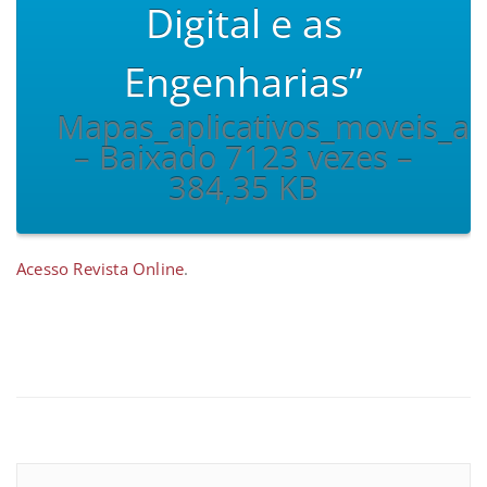
Digital e as
Engenharias”
Mapas_aplicativos_moveis_a
– Baixado 7123 vezes –
384,35 KB
Acesso Revista Online
.