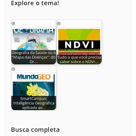
Explore o tema!
Geografia da Saúde ou o
“Mapa das Doenças”: do
Tudo o que você precisa
Dr.…
saber sobre o NDVI:…
SmartCampus:
Inteligência Geográfica
aplicada ao…
Busca completa