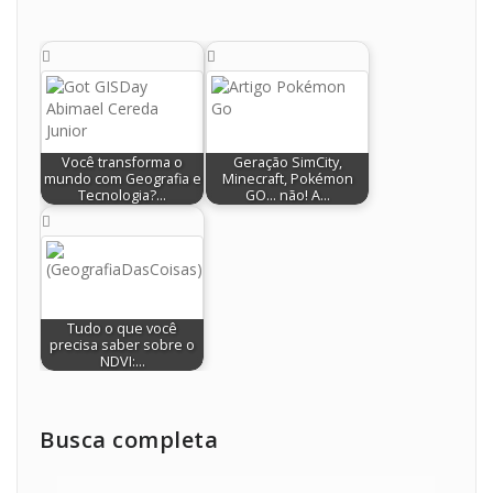
Você transforma o
Geração SimCity,
mundo com Geografia e
Minecraft, Pokémon
Tecnologia?…
GO… não! A…
Tudo o que você
precisa saber sobre o
NDVI:…
Busca completa