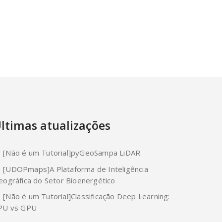
ltimas atualizações
[Não é um Tutorial]pyGeoSampa LiDAR
[UDOPmaps]A Plataforma de Inteligência
eográfica do Setor Bioenergético
[Não é um Tutorial]Classificação Deep Learning:
PU vs GPU