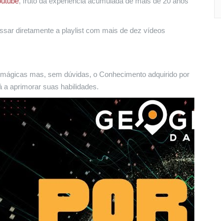
outube
, fruto da experiência acumulada de mais de 20 anos
ssar diretamente a playlist com mais de dez vídeos
s mágicas mas, sem dúvidas, o Conhecimento adquirido por
á a aprimorar suas habilidades.