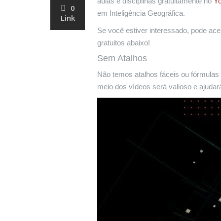
aulas e disciplinas gratuitamente no
Y
0
em Inteligência Geográfica.
Link
Se você estiver interessado, pode ace
gratuitos abaixo!
Sem Atalhos
Não temos atalhos fáceis ou fórmula
meio dos vídeos será valioso e ajudar