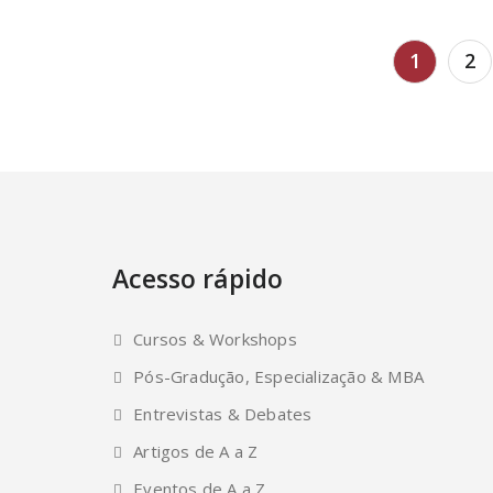
Paginação
1
2
de
posts
Acesso rápido
Cursos & Workshops
Pós-Gradução, Especialização & MBA
Entrevistas & Debates
Artigos de A a Z
Eventos de A a Z