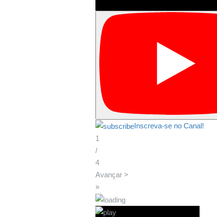
Inscreva-se no Canal!
1
/
4
Avançar >
»