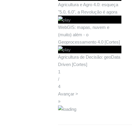
Agricultura e Agro 4.0: esqueça
"5.0, 6.0", a Revolução é agora
WebGIS: mapas, nuvem e
(muito) além - o
Geoprocessamento 4.0 [Cortes]
Agricultura de Decisão: geoData
Driven [Cortes]
1
/
4
Avançar >
»