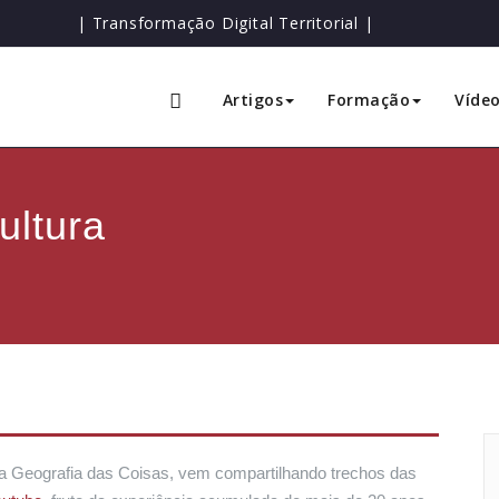
| Transformação Digital Territorial |
Artigos
Formação
Víde
ultura
 da Geografia das Coisas, vem compartilhando trechos das