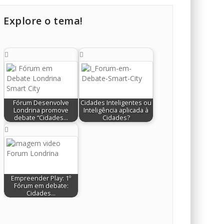
Explore o tema!
Fórum Desenvolve
Cidades Inteligentes ou
Londrina promove
Inteligência aplicada à
debate “Cidades…
Cidades?
Empreender Play: 1º
Fórum em debate:
Cidades…