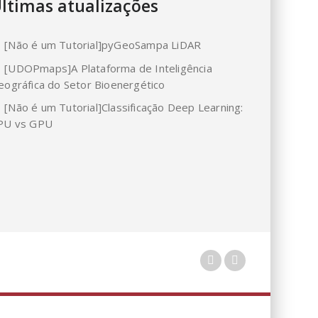
ltimas atualizações
[Não é um Tutorial]pyGeoSampa LiDAR
[UDOPmaps]A Plataforma de Inteligência
eográfica do Setor Bioenergético
[Não é um Tutorial]Classificação Deep Learning:
PU vs GPU