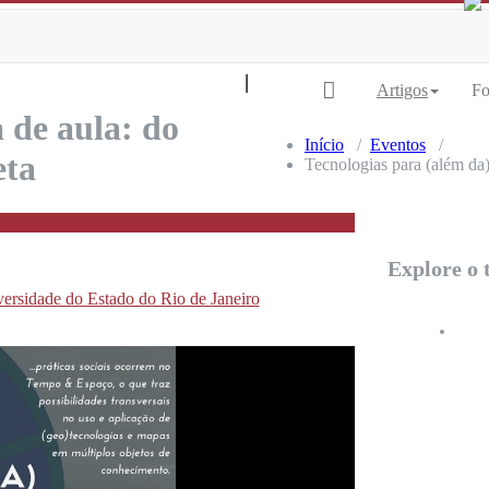
| Transformação Digital Territorial |
|
Artigos
Fo
 de aula: do
Início
/
Eventos
/
eta
Tecnologias para (além da)
Explore o 
ersidade do Estado do Rio de Janeiro