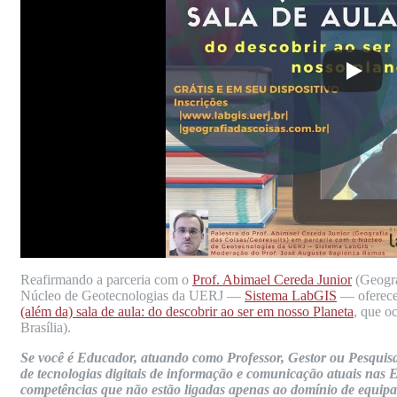
Reafirmando a parceria com o
Prof. Abimael Cereda Junior
(Geogra
Núcleo de Geotecnologias da UERJ —
Sistema LabGIS
— oferece 
(além da) sala de aula: do descobrir ao ser em nosso Planeta
, que o
Brasília).
Se você é Educador, atuando como Professor, Gestor ou Pesquisad
de tecnologias digitais de informação e comunicação atuais nas E
competências que não estão ligadas apenas ao domínio de equipa