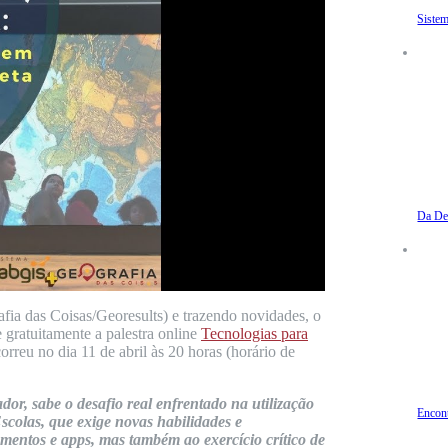
Sistem
Da De
fia das Coisas/Georesults) e trazendo novidades, o
gratuitamente a palestra online
Tecnologias para
correu no dia 11 de abril às 20 horas (horário de
or, sabe o desafio real enfrentado na utilização
Encon
scolas, que exige novas habilidades e
mentos e apps, mas também ao exercício crítico de