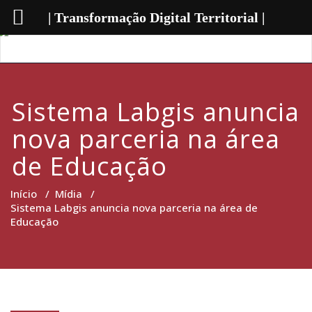
| Transformação Digital Territorial |
Sistema Labgis anuncia
nova parceria na área
de Educação
Início
/
Mídia
/
Sistema Labgis anuncia nova parceria na área de
Educação