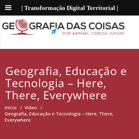
| Transformação Digital Territorial |
Geografia, Educação e
Tecnologia – Here,
There, Everywhere
Início
/
Vídeo
/
Geografia, Educação e Tecnologia – Here, There,
Everywhere