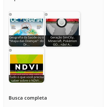
Geografia da Saúde ou o
Geração SimCity,
“Mapa das Doenças”: do
Minecraft, Pokémon
Dr.…
GO… não! A…
Tudo o que você precisa
saber sobre o NDVI:…
Busca completa