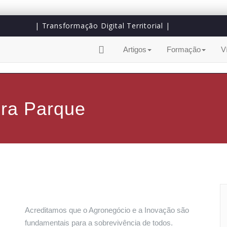
| Transformação Digital Territorial |
Artigos
Formação
V
era Parque
Acreditamos que o Agronegócio e a Inovação são
fundamentais para a sobrevivência de todos.