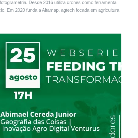
fotogrametria. Desde 2016 utiliza drones como ferramenta
io. Em 2020 funda a Altamap, agtech focada em agricultura