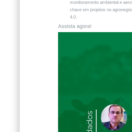
monitoramento ambiental e aero
chave em projetos no agronegóc
4.0.
Assista agora!