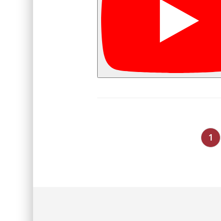
Paginação
1
de
posts