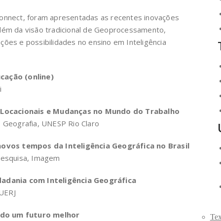
nnect, foram apresentadas as recentes inovações
 além da visão tradicional de Geoprocessamento,
ações e possibilidades no ensino em Inteligência
cação (online)
i
s Locacionais e Mudanças no Mundo do Trabalho
 Geografia, UNESP Rio Claro
novos tempos da Inteligência Geográfica no Brasil
 Pesquisa, Imagem
dadania com Inteligência Geográfica
 UERJ
endo um futuro melhor
Tex