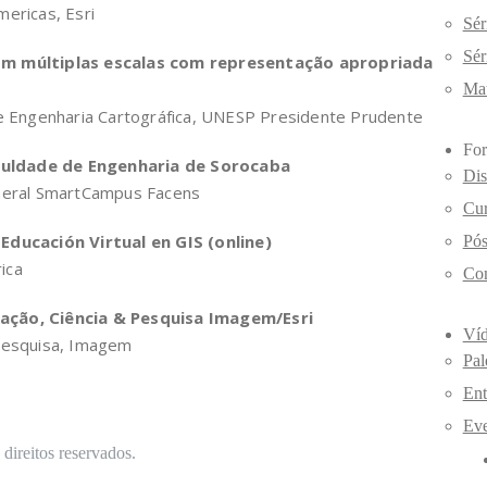
ericas, Esri
Sér
Sér
om múltiplas escalas com representação apropriada
Mat
e Engenharia Cartográfica, UNESP Presidente Prudente
Fo
uldade de Engenharia de Sorocaba
Dis
Geral SmartCampus Facens
Cur
Educación Virtual en GIS (online)
Pós
ica
Com
ção, Ciência & Pesquisa Imagem/Esri
Ví
 Pesquisa, Imagem
Pal
Ent
Ev
ireitos reservados.