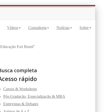
 Transformação Digital Territorial |
Vídeos
Consultoria
Notícias
Sobre
 Educação Esri Brasil"
Busca completa
Acesso rápido
Cursos & Workshops
Pós-Gradução, Especialização & MBA
Entrevistas & Debates
Artigos de A a Z