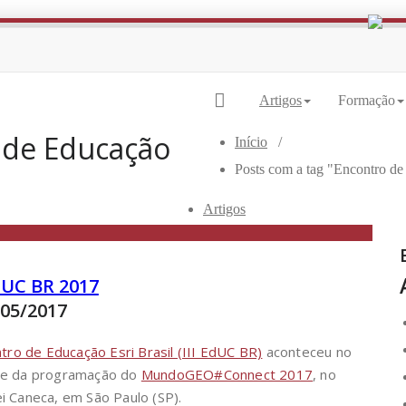
| Transformação Digital Territorial |
|
Artigos
Formação
 de Educação
Início
/
Posts com a tag "Encontro de
Artigos
dUC BR 2017
/05/2017
tro de Educação Esri Brasil (III EdUC BR)
aconteceu no
e da programação do
MundoGEO#Connect 2017
, no
 Caneca, em São Paulo (SP).