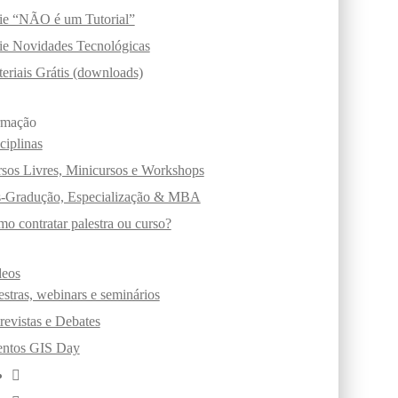
ie “NÃO é um Tutorial”
ie Novidades Tecnológicas
eriais Grátis (downloads)
rmação
ciplinas
sos Livres, Minicursos e Workshops
-Gradução, Especialização & MBA
o contratar palestra ou curso?
deos
estras, webinars e seminários
revistas e Debates
entos GIS Day