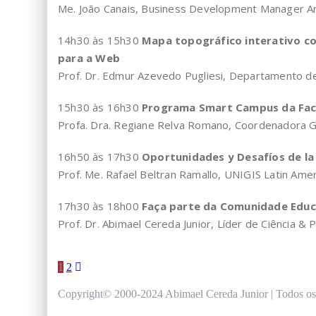
Me. João Canais, Business Development Manager Am
14h30 às 15h30
Mapa topográfico interativo c
para a Web
Prof. Dr. Edmur Azevedo Pugliesi, Departamento d
15h30 às 16h30
Programa Smart Campus da Fac
Profa. Dra. Regiane Relva Romano, Coordenadora 
16h50 às 17h30
Oportunidades y Desafíos de la 
Prof. Me. Rafael Beltran Ramallo, UNIGIS Latin Amer
17h30 às 18h00
Faça parte da Comunidade Educa
Prof. Dr. Abimael Cereda Junior, Líder de Ciência &
Paginação
1
2
de
Copyright© 2000-2024 Abimael Cereda Junior | Todos os d