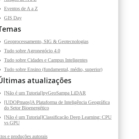
Eventos de A a Z
GIS Day
Temas
Geoprocessamento, SIG & Geotecnologias
Tudo sobre Agronegócio 4.0
Tudo sobre Cidades e Campus Inteligentes
Tudo sobre Ensino (fundamental, médio, superior)
Últimas atualizações
[Não é um Tutorial]pyGeoSampa LiDAR
[UDOPmaps]A Plataforma de Inteligência Geográfica
do Setor Bioenergético
[Não é um Tutorial]Classificação Deep Learning: CPU
vs GPU
tos e produções autorais