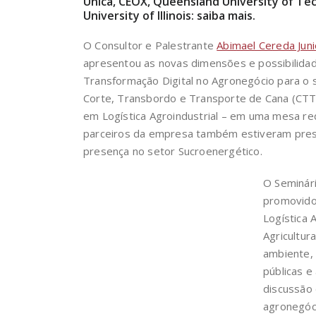
Unica, CEOX, Queensland University of Te
University of Illinois: saiba mais.
O Consultor e Palestrante
Abimael Cereda Juni
apresentou as novas dimensões e possibilidad
Transformação Digital no Agronegócio para o 
Corte, Transbordo e Transporte de Cana (CTT)
em Logística Agroindustrial – em uma mesa re
parceiros da empresa também estiveram prese
presença no setor Sucroenergético.
O Seminári
promovido
Logística 
Agricultur
ambiente, 
públicas e
discussão 
agronegóci