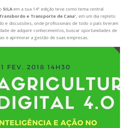
 o
SILA
em a sua 14ª edição teve como tema central
 Transbordo e Transporte de Cana
”, em um dia repleto
o e discussões, onde profissionais de todo o país tiveram
dade de adquirir conhecimentos, buscar oportunidades de
ias e aprimorar a gestão de suas empresas.