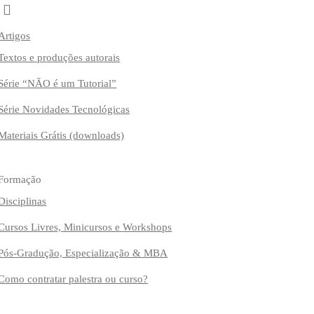
Artigos
Textos e produções autorais
Série “NÃO é um Tutorial”
Série Novidades Tecnológicas
Materiais Grátis (downloads)
Formação
Disciplinas
Cursos Livres, Minicursos e Workshops
Pós-Gradução, Especialização & MBA
Como contratar palestra ou curso?