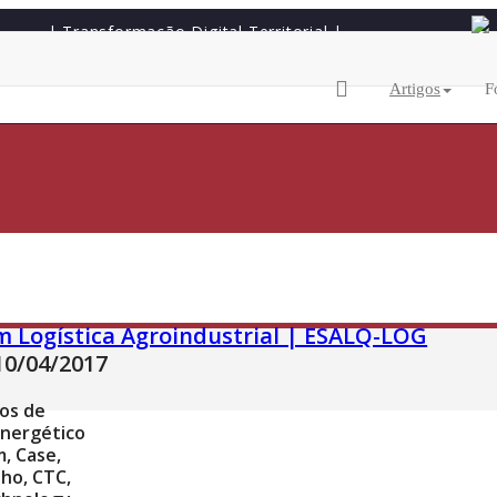
| Transformação Digital Territorial |
Artigos
F
m Logística Agroindustrial | ESALQ-LOG
10/04/2017
os de
energético
, Case,
ho, CTC,