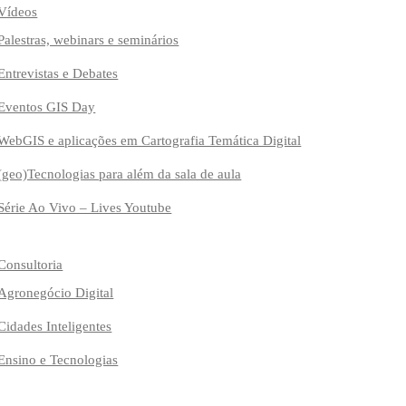
Vídeos
Palestras, webinars e seminários
Entrevistas e Debates
Eventos GIS Day
WebGIS e aplicações em Cartografia Temática Digital
(geo)Tecnologias para além da sala de aula
Série Ao Vivo – Lives Youtube
Consultoria
Agronegócio Digital
Cidades Inteligentes
Ensino e Tecnologias