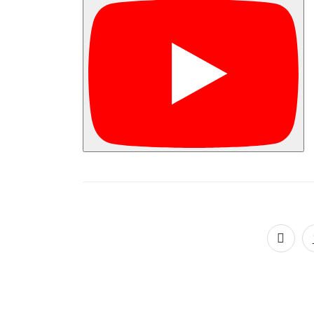
Paginação
de
posts