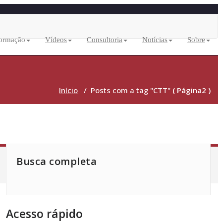
ormação
Vídeos
Consultoria
Notícias
Sobre
Início
/
Posts com a tag "CTT"
( Página2 )
Busca completa
Acesso rápido