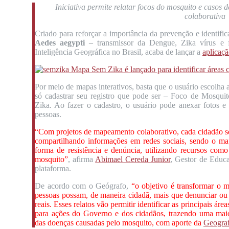
Iniciativa permite relatar focos do mosquito e casos
colaborativa
Criado para reforçar a importância da prevenção e identifi
Aedes aegypti
– transmissor da Dengue, Zika vírus e
Inteligência Geográfica no Brasil, acaba de lançar a
aplicaç
Por meio de mapas interativos, basta que o usuário escolha 
só cadastrar seu registro que pode ser – Foco de Mosqu
Zika. Ao fazer o cadastro, o usuário pode anexar fotos e 
pessoas.
“Com projetos de mapeamento colaborativo, cada cidadão se
compartilhando informações em redes sociais, sendo o ma
forma de resistência e denúncia, utilizando recursos como
mosquito”
, afirma
Abimael Cereda Junior
, Gestor de Educ
plataforma.
De acordo com o Geógrafo,
“o objetivo é transformar o 
pessoas possam, de maneira cidadã, mais que denunciar ou
reais. Esses relatos vão permitir identificar as principais ár
para ações do Governo e dos cidadãos, trazendo uma mai
das doenças causadas pelo mosquito, com aporte da
Geograf