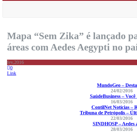
Mapa “Sem Zika” é lançado par
áreas com Aedes Aegypti no pa
fev,2016
0
Link
MundoGeo – Desta
24/02/2016
SaúdeBusiness – Você
16/03/2016
ContilNet Notícias – 
Tribuna de Petrópolis – Últ
22/03/2016
SINDHOSP – Aedes a
28/03/2016