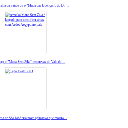
afia da Saúde ou o “Mapa das Doenças”: do Dr.…
eça o "Mapa Sem Zika": empresas do Vale do…
sa de São José cria novo aplicativo que mostra…