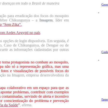
 de doenças em todo o Brasil de maneira
Geogr
cação para erradicação dos focos do mosquito
 febre Chikungunya – a
Imagem
, líder em
ão “Sem Zika”.
as opções de login disponíveis. Em seguida, é
ito, Caso de Chikungunya, de Dengue ou de
curtir as informações cadastradas por outras
Conh
 torna protagonista no combate ao mosquito,
pa não só a representação gráfica, mas uma
 fotos e visualizações de possíveis focos do
ação na Imagem, empresa desenvolvedora da
mapa colaborativo em um espaço para que as
 apontar problemas, contribuir com exemplos
eas contaminadas, servindo de alerta e incentivo
Empre
or conscientização do problema e prevenção
ia da Saúde
”
, afirma.