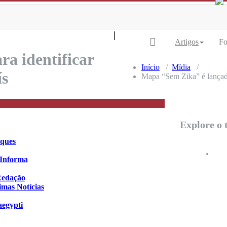
| Transformação Digital Territorial |
|
Artigos
Fo
a identificar
Início
/
Mídia
/
ís
Mapa “Sem Zika” é lançado
Explore o 
ques
 Informa
Redação
imas Notícias
egypti