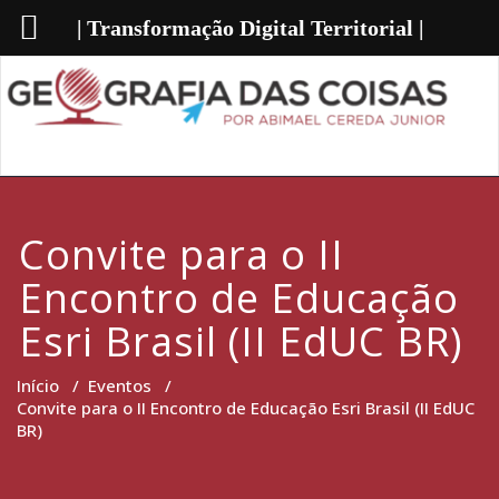
| Transformação Digital Territorial |
Convite para o II
Encontro de Educação
Esri Brasil (II EdUC BR)
Início
/
Eventos
/
Convite para o II Encontro de Educação Esri Brasil (II EdUC
BR)