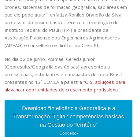
drones, sistemas de formação geográfica, são áreas em
que ele pode atuar”, enfatiza Ronildo Brandão da Silva,
professor do ensino básico, técnico e tecnológico do
Instituto Federal do Piauí (IFPI) e presidente da
Associação Piauiense dos Engenheiros Agrimensores
(APEAG) e conselheiro e diretor do Crea-PI.
No dia 02 de junho, Abimael Cereda Junior
(Georesults/Geografia das Coisas) apresentou a
profissionais, estudantes e entusiastas de todo Brasil
presentes no 13º CONEA a palestra ”
GIS, soluções para
alavancar oportunidades de crescimento profissional
“.
Download “Inteligência Geográfica e a
Transformação Digital: competências básicas
na Gestão do Território”
Conceito-