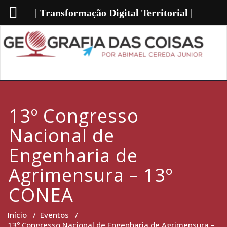
| Transformação Digital Territorial |
13º Congresso
Nacional de
Engenharia de
Agrimensura – 13º
CONEA
Início
/
Eventos
/
13º Congresso Nacional de Engenharia de Agrimensura –