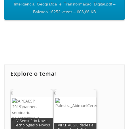
Inteligencia_Geografica_e_Transformacao_Digital.pdf –
Baixado 16252 vezes – 608,66 KB
Explore o tema!
IV Seminário Novas
Tecnologias & Novos
[VII CITACG]Cidades e