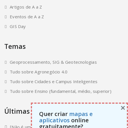
Artigos de A a Z
Eventos de A a Z
GIS Day
Temas
Geoprocessamento, SIG & Geotecnologias
Tudo sobre Agronegócio 4.0
Tudo sobre Cidades e Campus Inteligentes
Tudo sobre Ensino (fundamental, médio, superior)
×
Últimas atualizações
Quer criar
mapas e
aplicativos
online
gratuitamente?
[Não é um Tutorial]pyGeoSampa LiDAR