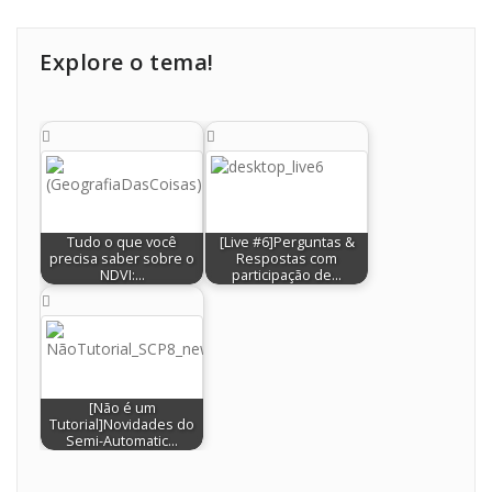
Explore o tema!
Tudo o que você
[Live #6]Perguntas &
precisa saber sobre o
Respostas com
NDVI:…
participação de…
[Não é um
Tutorial]Novidades do
Semi-Automatic…