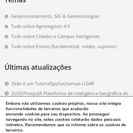
Geoprocessamento, SIG & Geotecnologias
Tudo sobre Agronegócio 4.0
Tudo sobre Cidades e Campus Inteligentes
Tudo sobre Ensino (fundamental, médio, superior)
Últimas atualizações
[Não é um Tutorial]pyGeoSampa LiDAR
[UDOPmaps]A Plataforma de Inteligência Geográfica do
Setor Bioenergético
Embora não utilizemos
cookies
próprios, nosso site integra
funcionalidades de terceiros que acabarão
[Não é um Tutorial]Classificação Deep Learning: CPU vs
enviando
cookies
para seu dispositivo. Ao prosseguir
GPU
Copyright© 2000-2024 Abimael Cereda Junior | Todos os
navegando no site, estes
cookies
coletarão dados pessoais
direitos reservados.
indiretos
. Recomendamos que se informe sobre os
cookies
de
terceiros.