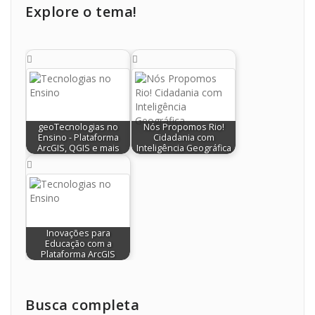
Explore o tema!
geoTecnologias no
Nós Propomos Rio!
Ensino - Plataforma
Cidadania com
ArcGIS, QGIS e mais
Inteligência Geográfica
Inovações para
Educação com a
Plataforma ArcGIS
Busca completa